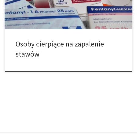
objawy, stany zapalne i wahania nastroju. I okazuje się, że
marihuana […]
Osoby cierpiące na zapalenie
stawów