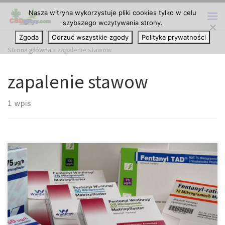
Nasza witryna wykorzystuje pliki cookies tylko w celu
Przejdź do treści
szybszego wczytywania strony.
Me
Zgoda
Odrzuć wszystkie zgody
Polityka prywatności
Strona główna
»
zapalenie stawow
zapalenie stawow
1 wpis
Osoby cierpiące na zapalenie stawów przodują w stosowaniu
cannabis jako leku przeciwbólowego. Według szacunków, co
najmniej 54 miliony dorosłych Amerykanów zostało
zdiagnozowanych przez lekarzy pod kątem zapalenia stawów.
Wiele z tych osób zwraca się do marihuany, aby leczyć bolesne