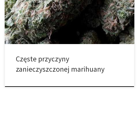
proszek na swoich roślinach może to oznaczać, że uległy one
infekcji grzybiczej. Pomieszczenia, w których uprawia się cannabis
powinny posiadać własny termometr oraz higrometr, aby mieć
pewność, że jest […]
Częste przyczyny
zanieczyszczonej marihuany