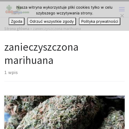
Nasza witryna wykorzystuje pliki cookies tylko w celu
Przejdź do treści
szybszego wczytywania strony.
Me
Zgoda
Odrzuć wszystkie zgody
Polityka prywatności
Strona główna
»
zanieczyszczona marihuana
zanieczyszczona
marihuana
1 wpis
• Grzyby. Grzyby są jedną z najczęstszych przyczyn
zanieczyszczenia marihuany, a głównym podejrzanym jest
zazwyczaj pleśń. Jeśli zauważysz nienaturalnie wyglądający biały