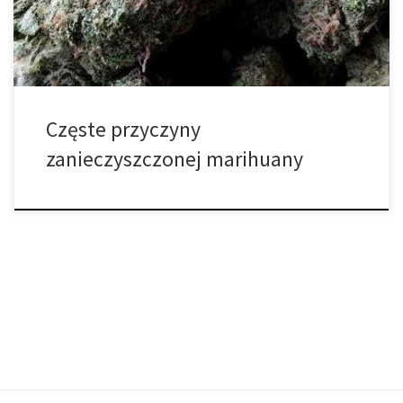
powinny posiadać własny termometr oraz higrometr, aby mieć
pewność, że jest […]
Częste przyczyny
zanieczyszczonej marihuany