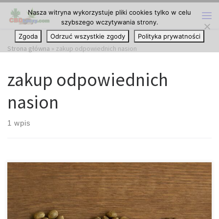
Nasza witryna wykorzystuje pliki cookies tylko w celu
Przejdź do treści
szybszego wczytywania strony.
Me
Zgoda
Odrzuć wszystkie zgody
Polityka prywatności
Strona główna
»
zakup odpowiednich nasion
zakup odpowiednich
nasion
1 wpis
Feminizowane, regularne i automatyczne nasiona konopi –
rozbudowany poradnik oraz szczegółowe porównanie
kluczowych typów nasion Współczesny rynek nasion konopi jest