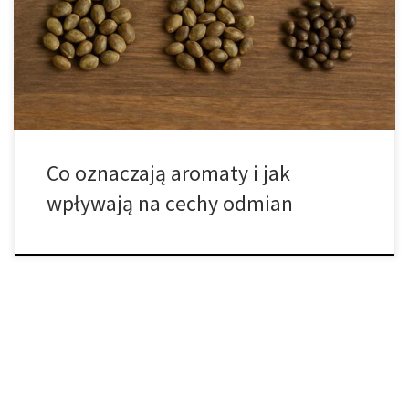
niezwykle rozległy, szybko się rozwija i obfituje w wiele
zróżnicowanych propozycji, dlatego osoby dopiero
rozpoczynające swoją przygodę z tym tematem bardzo szybko
odkrywają, że określenie „nasiona konopi” obejmuje liczne
kategorie, […]
Co oznaczają aromaty i jak
wpływają na cechy odmian