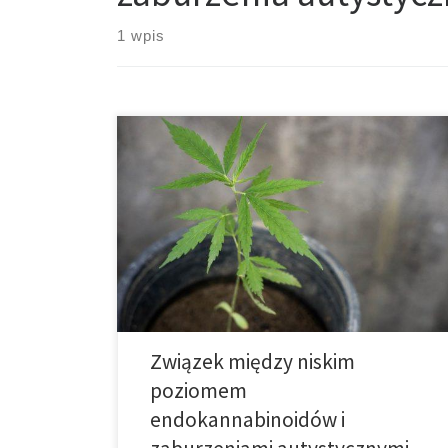
1 wpis
Naukowcy mówią, że istnieje związek między niskim
poziomem endokannabinoidów i zaburzeniami
autystycznymi. Zaburzenia ze spektrum autyzmu,
które można zdiagnozować u dzieci w wieku 18
miesięcy, mogą wpływać na ludzi na wiele sposobów,
m.in. powodować: wrażliwość na hałas, zaburzenia
żołądkowo jelitowe, drgawki, zaburzenia snu, stany
lękowe, depresję oraz problemy z koncentracją. […]
Związek między niskim
poziomem
endokannabinoidów i