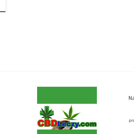
Na
pr