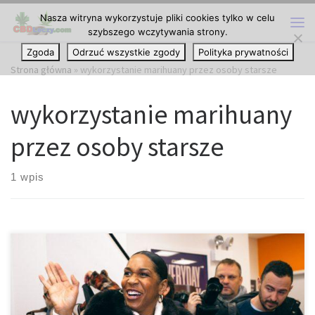
Nasza witryna wykorzystuje pliki cookies tylko w celu
Przejdź do treści
szybszego wczytywania strony.
Me
Zgoda
Odrzuć wszystkie zgody
Polityka prywatności
Strona główna
»
wykorzystanie marihuany przez osoby starsze
wykorzystanie marihuany
przez osoby starsze
1 wpis
Badanie: Wykorzystanie marihuany przez osoby starsze. Nowe
izraelskie badanie wykazało, że wykorzystanie marihuany przez
osoby starsze jest nie tylko bezpieczne, ale również okazuje się