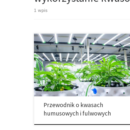
1 wpis
Kwas humusowy i kwas fulwowy – kompletny
przewodnik dla upraw Wydajność upraw zależy od
jakości gleby i dostępności składników pokarmowych.
Kwasy humusowe i kwasy fulwowe są naturalnymi
biostymulatorami, które zwiększają żyzność,
poprawiają strukturę gleby i wzmacniają rośliny. W tym
obszernym poradniku przedstawiamy, jak działają
humaty, jak stosować leonardyt, jakie są […]
Przewodnik o kwasach
humusowych i fulwowych