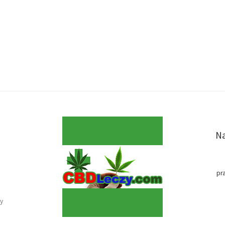
Na
pr
y