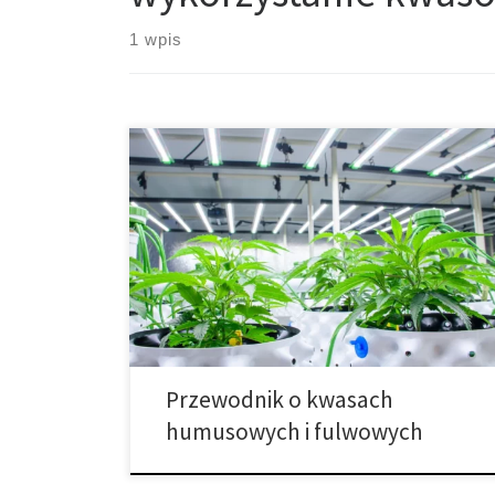
1 wpis
Kwas humusowy i kwas fulwowy – kompletny
przewodnik dla upraw Wydajność upraw zależy od
jakości gleby i dostępności składników pokarmowych.
Kwasy humusowe i kwasy fulwowe są naturalnymi
biostymulatorami, które zwiększają żyzność,
poprawiają strukturę gleby i wzmacniają rośliny. W tym
obszernym poradniku przedstawiamy, jak działają
humaty, jak stosować leonardyt, jakie są […]
Przewodnik o kwasach
humusowych i fulwowych