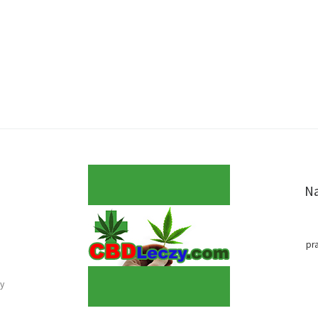
Na
pr
y