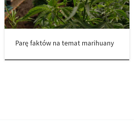
1842-1900 cannabis stanowiło połowę wszystkich […]
Parę faktów na temat marihuany