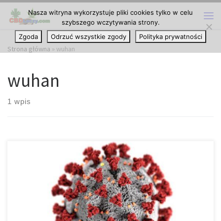
Nasza witryna wykorzystuje pliki cookies tylko w celu
Przejdź do treści
szybszego wczytywania strony.
Me
Zgoda
Odrzuć wszystkie zgody
Polityka prywatności
Strona główna
»
wuhan
wuhan
1 wpis
Czy marihuana leczy lub zapobiega zachorowaniu na COVID-19?
W czasach koronawirusa jedno pytanie gnębi wielu użytkowników
cannabis: Czy marihuana leczy lub zapobiega zachorowaniu na
COVID-19… czy raczej pogarsza stan choroby? Niestety, ale
naukowcy nie mogą po prostu legalnie udać się do laboratorium i