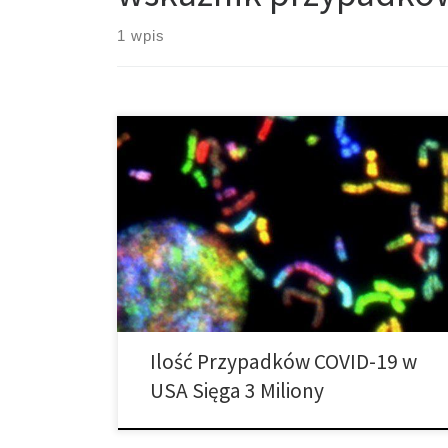
1 wpis
Nowo potwierdzona ilość przypadków COVID-19
dziennie w USA przekracza 50,000, bijąc jakiekolwiek
rekordy na całym świecie. FILADELFIA: Przez dwa
tygodnie Rachael Jones przebywała w domu, bez
wypłaty, czekając na wyniki testu COVID-19 z apteki
niedaleko Filadelfii. „Jestem po prostu bardzo
rozczarowana. Po prostu nie rozumiem dlaczego –
biorąc pod uwagę […]
Ilość Przypadków COVID-19 w
USA Sięga 3 Miliony