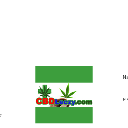
Na
pr
y