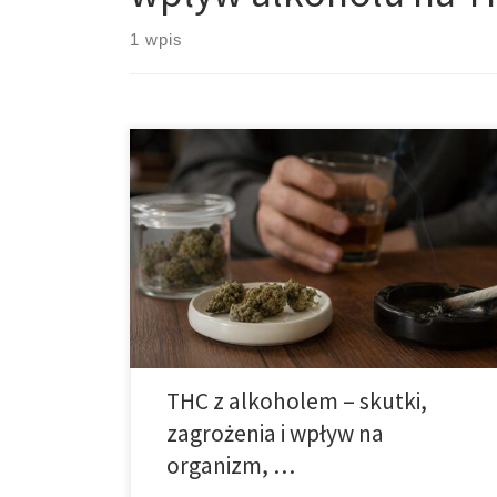
1 wpis
THC i alkohol — niebezpieczne połączenie Wstęp
Łączenie substancji psychoaktywnych od wielu lat
stanowi przedmiot zainteresowania zarówno
naukowców, jak i lekarzy zajmujących się toksykologią
oraz psychiatrią. Wśród najczęściej spotykanych
kombinacji znajduje się jednoczesne spożywanie
alkoholu oraz produktów zawierających THC, czyli
tetrahydrokannabinol – główny związek
psychoaktywny występujący w konopiach. Choć wiele
[…]
THC z alkoholem – skutki,
zagrożenia i wpływ na
organizm, …