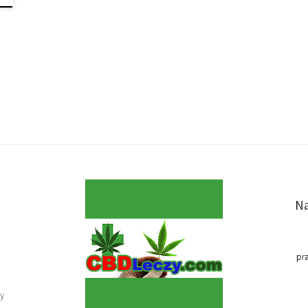
Na
pr
y