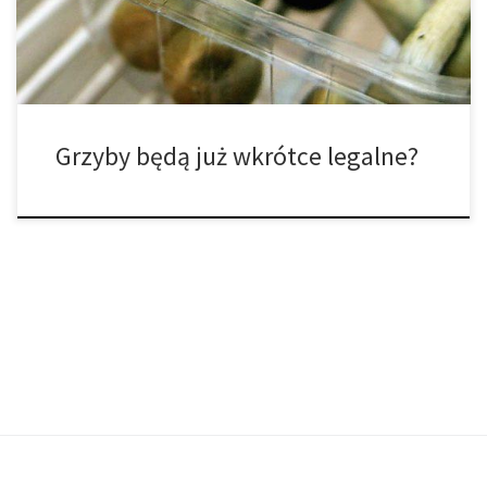
zwolenników legalizacji (w odniesieniu do grzybów, nie cannabis)
[…]
Grzyby będą już wkrótce legalne?