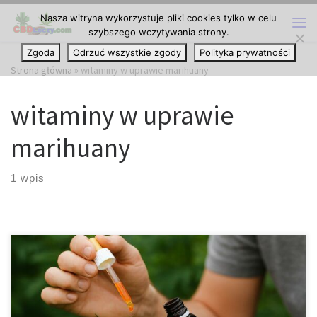
Nasza witryna wykorzystuje pliki cookies tylko w celu
Przejdź do treści
szybszego wczytywania strony.
Me
Zgoda
Odrzuć wszystkie zgody
Polityka prywatności
Strona główna
»
witaminy w uprawie marihuany
witaminy w uprawie
marihuany
1 wpis
Hydroponika biologiczna – witaminy i biostymulatory jako siła
napędowa zrównoważonego rolnictwa Hydroponika, czyli sztuka
uprawy roślin bez użycia gleby, stała się symbolem