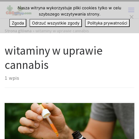
Nasza witryna wykorzystuje pliki cookies tylko w celu
Przejdź do treści
szybszego wczytywania strony.
Me
Zgoda
Odrzuć wszystkie zgody
Polityka prywatności
Strona główna
»
witaminy w uprawie cannabis
witaminy w uprawie
cannabis
1 wpis
Hydroponika biologiczna – witaminy i biostymulatory jako siła
napędowa zrównoważonego rolnictwa Hydroponika, czyli sztuka
uprawy roślin bez użycia gleby, stała się symbolem