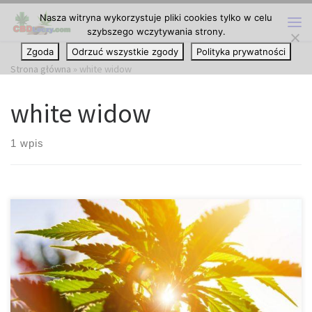
Nasza witryna wykorzystuje pliki cookies tylko w celu
Przejdź do treści
szybszego wczytywania strony.
Me
Zgoda
Odrzuć wszystkie zgody
Polityka prywatności
Strona główna
»
white widow
white widow
1 wpis
Kobiety, które używają marihuanę zazwyczaj stosują metodę prób
i błędów, aby ustalić, jakie odmiany marihuany mogą im pomóc.
Obecnie nie ma odmian cannabis, które zawierają wystarczającą
ilość CBD, która zalecana jest do łagodzenia objawów i stanów
powszechnie występujących podczas menopauzy. W związku z