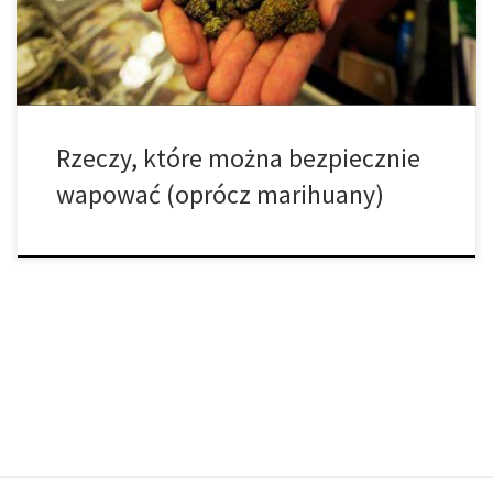
inne opcje? 1. Gliceryna warzywna Oprócz nikotynowego e –
płynu, gliceryna […]
Rzeczy, które można bezpiecznie
wapować (oprócz marihuany)