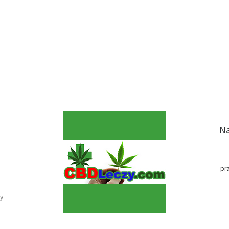
Na
pr
y