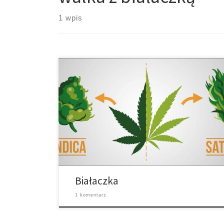
1 wpis
Cannabis posiada długą historię medyczną jako
leczenie raka. W dochodzeniu archeologicznym,
cannabis został znaleziony w 2.500-letnim ciele
syberyjskiej kobiety. Po dalszych badaniach naukowcy
stwierdzili, że kobieta mogła stosować cannabis w
celu złagodzenia objawów raka piersi. Dzisiaj, wielu
pacjentów chorych na raka nadal sięga po marihuanę.
Rak piersi jest jedną sprawą, […]
Białaczka
1 komentarz