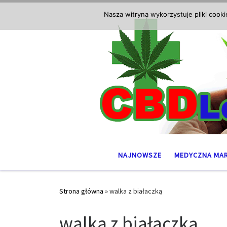
Przejdź do treści
Nasza witryna wykorzystuje pliki cook
NAJNOWSZE
MEDYCZNA MA
Strona główna
»
walka z białaczką
walka z białaczką