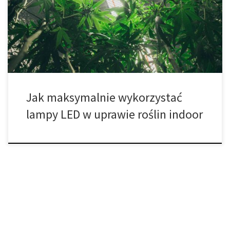
były poza zasięgiem. Największą rewolucję przyniosły lampy LED
do uprawy roślin, które zmieniły sposób, w jaki ogrodnicy planują
oświetlenie. Dzięki nim można osiągnąć większe plony, szybsze
[…]
Jak maksymalnie wykorzystać
lampy LED w uprawie roślin indoor