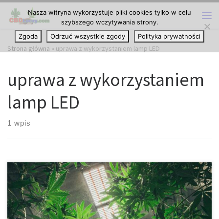
Nasza witryna wykorzystuje pliki cookies tylko w celu
Przejdź do treści
szybszego wczytywania strony.
Me
Zgoda
Odrzuć wszystkie zgody
Polityka prywatności
Strona główna
»
uprawa z wykorzystaniem lamp LED
uprawa z wykorzystaniem
lamp LED
1 wpis
Jak maksymalnie wykorzystać lampy LED w uprawie roślin indoor
Nowoczesna uprawa hydroponiczna oraz ogrodnictwo domowe
korzystają dziś z technologii, które jeszcze kilkanaście lat temu