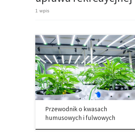
1 wpis
Kwas humusowy i kwas fulwowy – kompletny
przewodnik dla upraw Wydajność upraw zależy od
jakości gleby i dostępności składników pokarmowych.
Kwasy humusowe i kwasy fulwowe są naturalnymi
biostymulatorami, które zwiększają żyzność,
poprawiają strukturę gleby i wzmacniają rośliny. W tym
obszernym poradniku przedstawiamy, jak działają
humaty, jak stosować leonardyt, jakie są […]
Przewodnik o kwasach
humusowych i fulwowych