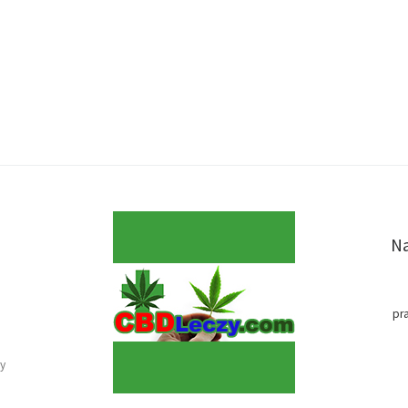
Na
pr
y