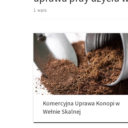
1 wpis
Komercyjna Uprawa Konopi w Wełnie Skalnej Jak
zoptymalizować komercyjną uprawę konopi przy
użyciu wełny skalnej? Wysokowydajna uprawa konopi
wymaga precyzji, powtarzalności i kontroli. Jednym z
fundamentów nowoczesnej uprawy jest wybór
podłoża. Wełna skalna (Rockwool) to jedno z
najbardziej efektywnych mediów uprawowych,
stosowanych przez profesjonalistów na całym świecie.
Poniżej znajdziesz kompleksowy […]
Komercyjna Uprawa Konopi w
Wełnie Skalnej