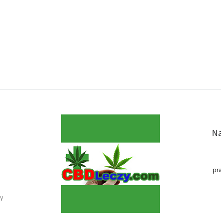
Na
pr
y