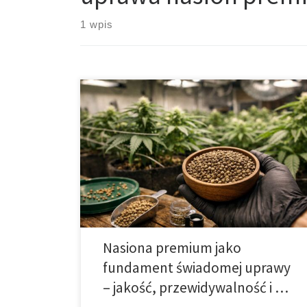
1 wpis
Nasiona premium – definicja jakości i jej znaczenie w
nowoczesnej uprawie roślin Nasiona premium są
obecnie jednym z najważniejszych elementów
decydujących o powodzeniu uprawy roślin, zarówno
w rolnictwie towarowym, jak i w zaawansowanym
ogrodnictwie przydomowym. W dobie rosnących
kosztów produkcji, presji klimatycznej oraz coraz
wyższych wymagań rynku jakość materiału siewnego
[…]
Nasiona premium jako
fundament świadomej uprawy
– jakość, przewidywalność i …