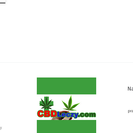
Na
pr
y