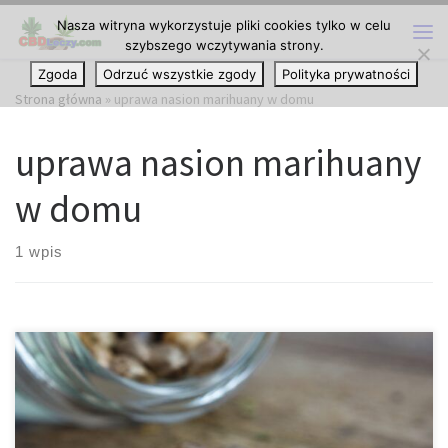
Nasza witryna wykorzystuje pliki cookies tylko w celu
Przejdź do treści
szybszego wczytywania strony.
Me
Zgoda
Odrzuć wszystkie zgody
Polityka prywatności
Strona główna
»
uprawa nasion marihuany w domu
uprawa nasion marihuany
w domu
1 wpis
Czy nasiona marihuany mogą utracić swoje właściwości? Nasiona
marihuany, podobnie jak nasiona wielu innych roślin, nie są
materiałem całkowicie odpornym na upływ czasu. Choć z