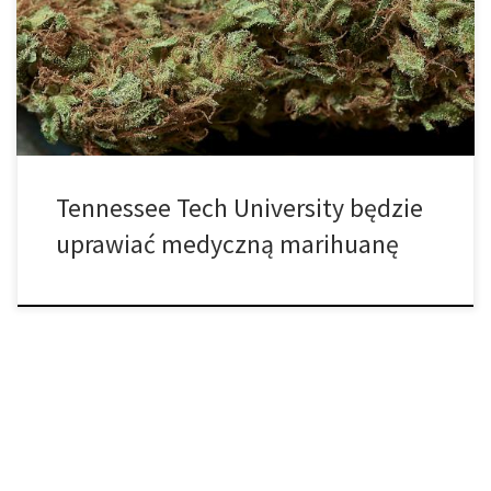
wybrana jako ośrodek dostarczania marihuany do czteroletniego
badania leczenia padaczki, na mocy ustawy, która czeka na
podpis Gubernatora (Bill Haslam). Wniosek, SB 2531, przeszedł na
początku tego miesiąca i ma być wpisany […]
Tennessee Tech University będzie
uprawiać medyczną marihuanę