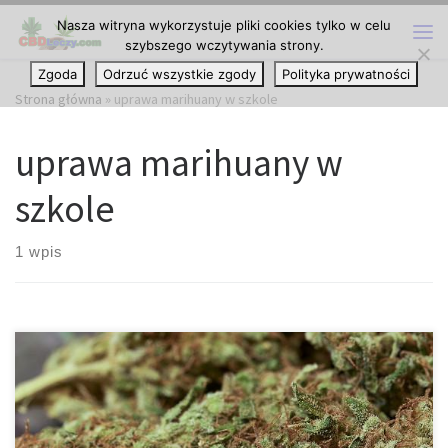
Nasza witryna wykorzystuje pliki cookies tylko w celu
Przejdź do treści
szybszego wczytywania strony.
Me
Zgoda
Odrzuć wszystkie zgody
Polityka prywatności
Strona główna
»
uprawa marihuany w szkole
uprawa marihuany w
szkole
1 wpis
Tennessee Tech ma zamiar stać się drugą szkołą w USA, która
legalnie będzie uprawiać medyczną marihuanę. Uczelnia została