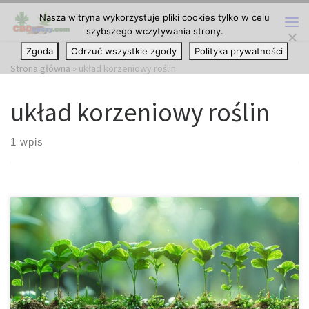
Nasza witryna wykorzystuje pliki cookies tylko w celu
Przejdź do treści
szybszego wczytywania strony.
Me
Zgoda
Odrzuć wszystkie zgody
Polityka prywatności
Strona główna
»
układ korzeniowy roślin
układ korzeniowy roślin
1 wpis
Zgnilizna Korzeni u Roślin Konopi: Skuteczne Strategie i
Wskazówki Czy wiesz, że możesz stracić cały plon, jeśli korzenie
twoich roślin konopi zostaną dotknięte zgnilizną? Zdrowy i silny
system korzeniowy to podstawa udanej uprawy — zapewnia
odpowiednie pobieranie składników odżywczych, dotlenienie