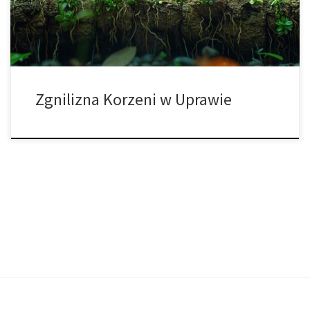
oraz odporność na choroby i stres środowiskowy. Zaniedbanie tej
części […]
Zgnilizna Korzeni w Uprawie