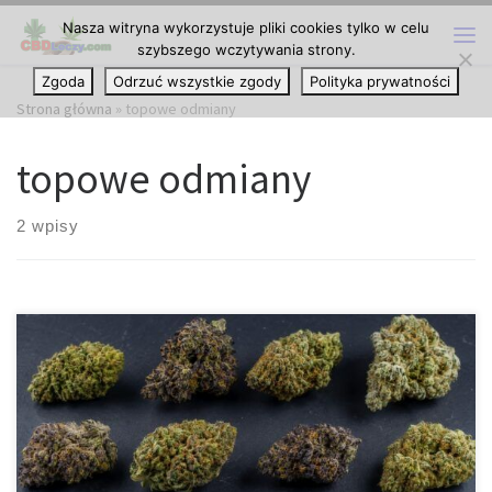
Nasza witryna wykorzystuje pliki cookies tylko w celu
Przejdź do treści
szybszego wczytywania strony.
Me
Zgoda
Odrzuć wszystkie zgody
Polityka prywatności
Strona główna
»
topowe odmiany
topowe odmiany
2 wpisy
10 odmian marihuany, które odmieniły rynek nasion
Wprowadzenie Historia rynku nasion konopi to opowieść o
nieustannym rozwoju genetyki, poszukiwaniu nowych cech oraz
dążeniu do uzyskania odmian wyróżniających się stabilnością,
aromatem, wyglądem i charakterystycznym profilem