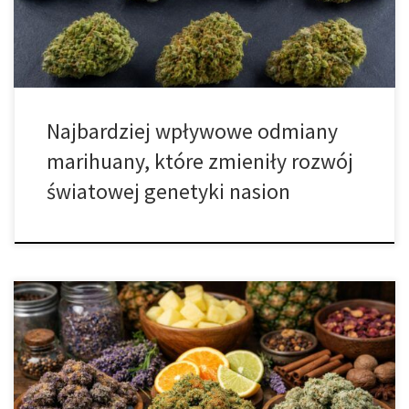
kannabinoidów. Przez ostatnie kilkadziesiąt lat hodowcy z różnych
części świata stworzyli setki, a nawet tysiące nowych […]
Najbardziej wpływowe odmiany
marihuany, które zmieniły rozwój
światowej genetyki nasion
Które odmiany wyróżniają się najbardziej rozbudowanym profilem
aromatycznym? Aromat konopi od dawna pozostaje jednym z
najbardziej fascynujących obszarów dla osób zainteresowanych
genetyką roślin, terpenami i szeroko pojętą oceną sensoryczną.