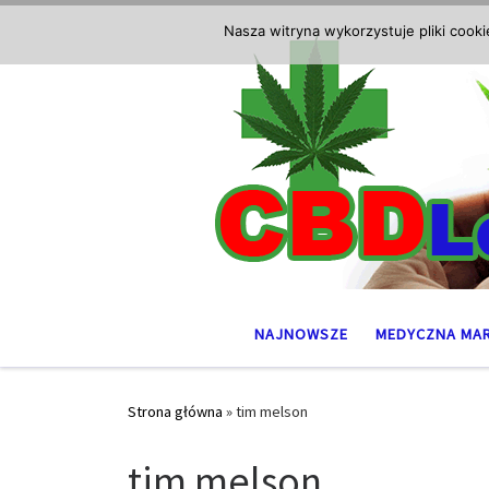
Przejdź do treści
Nasza witryna wykorzystuje pliki cook
NAJNOWSZE
MEDYCZNA MA
Strona główna
»
tim melson
tim melson