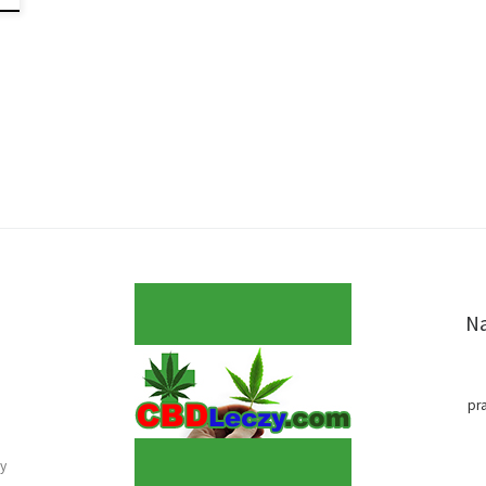
Na
pr
y