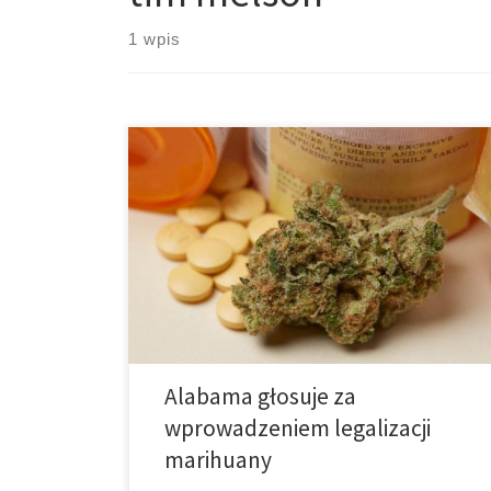
1 wpis
Senat stana Alabama głosuje za wprowadzeniem
legalizacji medycznej marihuany. Komitet senacki w
Alabamie zatwierdził projekt ustawy o
zalegalizowaniu medycznej marihuany, co stanowi
drugie duże zwycięstwo zwolenników reformy
cannabis w tym stanie w ostatnim czasie.
Ustawodawstwo pozwala pacjentom w wieku 19 lat
oraz starszym, cierpiącym na jeden z 33
wymienionych jednostek […]
Alabama głosuje za
wprowadzeniem legalizacji
marihuany