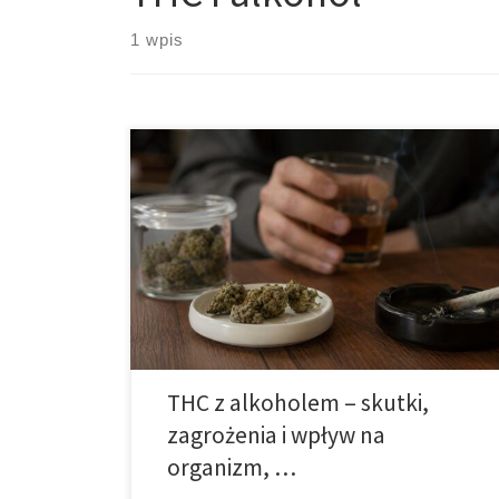
1 wpis
THC i alkohol — niebezpieczne połączenie Wstęp
Łączenie substancji psychoaktywnych od wielu lat
stanowi przedmiot zainteresowania zarówno
naukowców, jak i lekarzy zajmujących się toksykologią
oraz psychiatrią. Wśród najczęściej spotykanych
kombinacji znajduje się jednoczesne spożywanie
alkoholu oraz produktów zawierających THC, czyli
tetrahydrokannabinol – główny związek
psychoaktywny występujący w konopiach. Choć wiele
[…]
THC z alkoholem – skutki,
zagrożenia i wpływ na
organizm, …