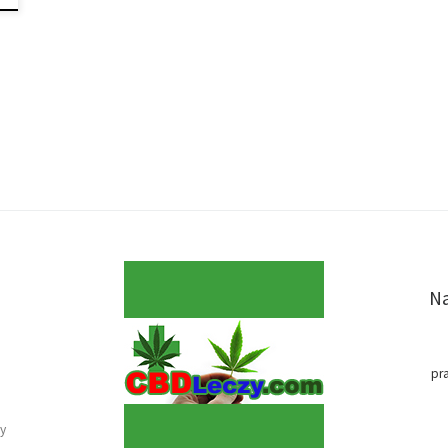
Na
pr
y