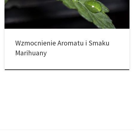
wybiera konkretne szczepy. Aby uzyskać maksimum tych walorów,
warto […]
Wzmocnienie Aromatu i Smaku
Marihuany