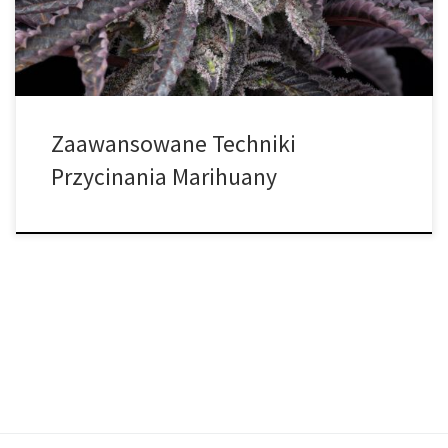
fotosyntezy, wentylacji oraz dystrybucji składników pokarmowych.
Korzyści wynikające z […]
Zaawansowane Techniki
Przycinania Marihuany