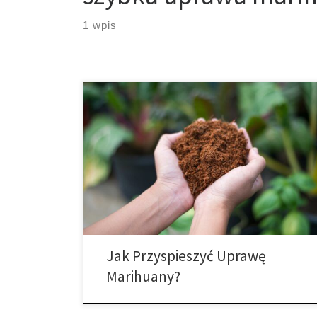
1 wpis
Uprawa marihuany to niesamowite doświadczenie,
ale może być czasochłonna. Jeśli chcesz, aby Twoja
roślina konopi rosła szybciej, możesz przyspieszyć ten
proces na wiele sposobów, niezależnie od tego, czy
jesteś doświadczonym hodowcą, czy nowicjuszem.
Ale dlaczego miałbyś chcieć uprawiać konopie
szybciej? Możesz chcieć uprawiać konopie szybciej z
wielu powodów — chcesz […]
Jak Przyspieszyć Uprawę
Marihuany?