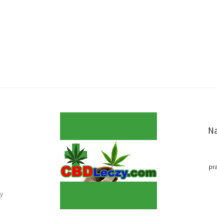
Na
pr
y