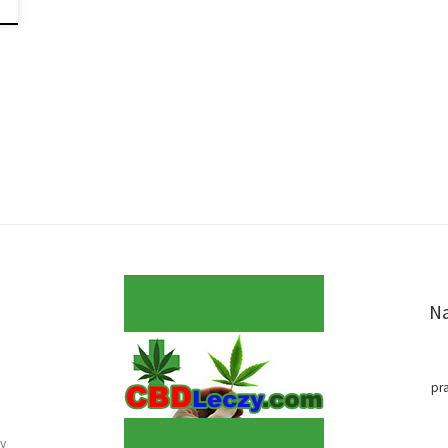
Na
pr
y