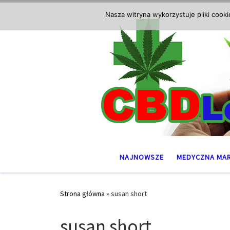
Przejdź do treści
Nasza witryna wykorzystuje pliki cook
NAJNOWSZE
MEDYCZNA MA
Strona główna
»
susan short
susan short