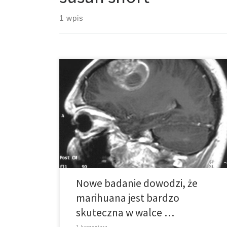
1 wpis
We wtorek, brytyjskie GW Pharmaceuticals ogłosiło
pozytywne wyniki po drugim etapie badania
klinicznego, w którym połączono THC i CBD przy
leczeniu pacjentów z glejakiem, agresywną postacią
raka mózgu. Choroba jest bardzo trudna do
pokonania, a większość pacjentów dożywa do około
15 miesięcy po chemio- i radioterapii. GW
Pharmaceuticals połączyło dwa […]
Nowe badanie dowodzi, że
marihuana jest bardzo
skuteczna w walce …