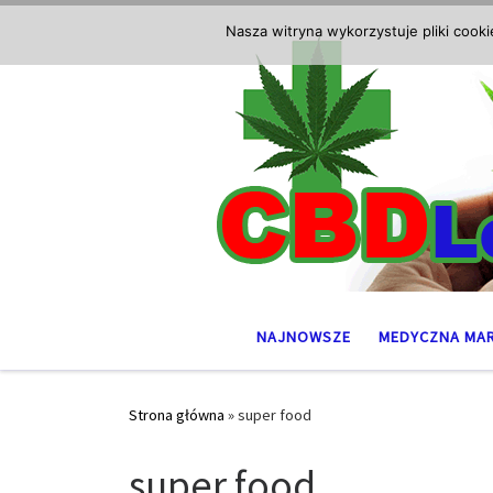
Przejdź do treści
Nasza witryna wykorzystuje pliki cook
NAJNOWSZE
MEDYCZNA MA
Strona główna
»
super food
super food