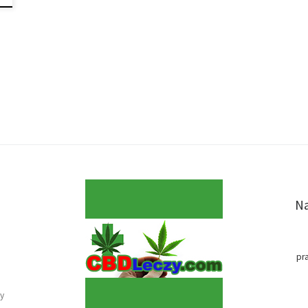
Na
pr
y