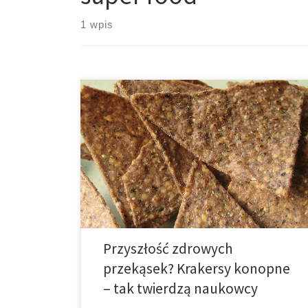
1 wpis
Żadne dwa zwroty nie są lepiej znane społeczności
skupionej wokół zdrowego odżywiania jak „produkt
bezglutenowy”, a teraz naukowcy mówią, że stworzyli
przekąskę z konopi, które oże zaoferować o wiele
więcej korzyści. Zespół kanadyjskich i erbskich
naukowców do spraw żywności wymysliła krakersy
nowej formuły, które jak twierdzą, są o wiele
zdrowsze […]
Przyszłość zdrowych
przekąsek? Krakersy konopne
– tak twierdzą naukowcy