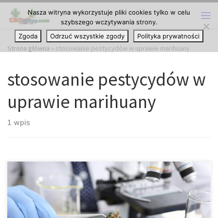
Nasza witryna wykorzystuje pliki cookies tylko w celu
Przejdź do treści
szybszego wczytywania strony.
Me
Zgoda
Odrzuć wszystkie zgody
Polityka prywatności
Strona główna
»
stosowanie pestycydów w uprawie marihuany
stosowanie pestycydów w
uprawie marihuany
1 wpis
Odpowiedzialne stosowanie pestycydów w uprawie marihuany. W
momencie sezonu, gdy rośliny zewnętrzne zaczynają kwitnąć, a