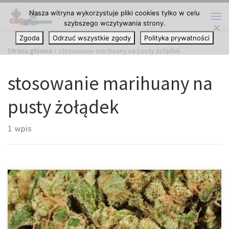
Nasza witryna wykorzystuje pliki cookies tylko w celu
Przejdź do treści
szybszego wczytywania strony.
Me
Zgoda
Odrzuć wszystkie zgody
Polityka prywatności
Strona główna
»
stosowanie marihuany na pusty żołądek
stosowanie marihuany na
pusty żołądek
1 wpis
Czy spożywanie marihuany na pusty żołądek sprawia, że
doświadczany przez ciebie haj jest mocniejszy? Czy odczuwasz
silniejsze działanie marihuany, jeśli spożywasz ją na pusty