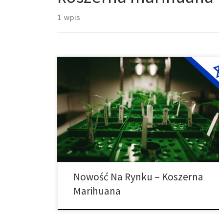
1 wpis
Koszerna marihuana staje się rzeczywistością.
Pierwsza w historii certyfikacja wydana przez firmę
zajmującą się medyczną marihuaną umożliwi
ortodoksyjnym Żydom legalne używanie marihuany.
Seach Medical Group, izraelska firma medyczna,
ujawniła niedawno, że otrzymała certyfikat shemita,
który potwierdza, że jej produkty mogą być
stosowane przez każdego, kto przestrzega
żydowskich praw i zwyczajów. […]
Nowość Na Rynku – Koszerna
Marihuana