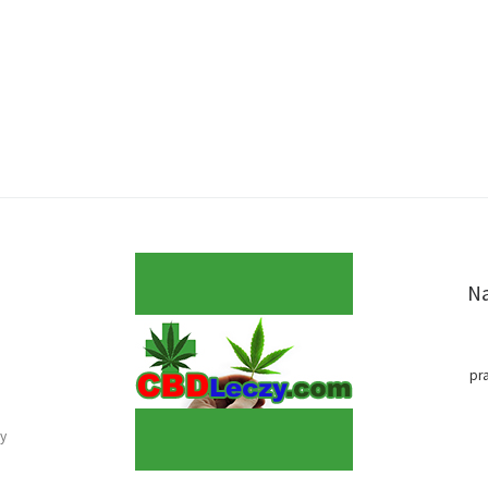
Na
pr
y