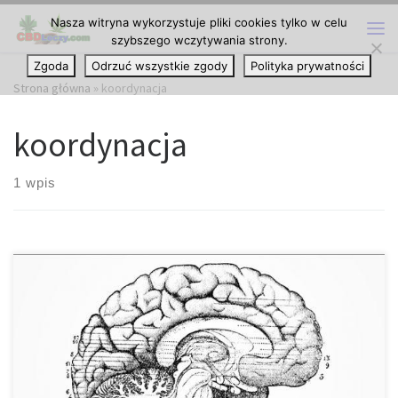
Nasza witryna wykorzystuje pliki cookies tylko w celu
Przejdź do treści
szybszego wczytywania strony.
Me
Zgoda
Odrzuć wszystkie zgody
Polityka prywatności
Strona główna
»
koordynacja
koordynacja
1 wpis
Mimo, że receptory kannabinoidowe można znaleźć zarówno w
neuronach, mózgu macierzystym, jak i w komórkach
odpornościowych, występują one najgęściej w określonych
częściach mózgu. Części te to: • zwoje podstawy • móżdżek •
hipokamp. Te trzy miejsca mózgu są częścią tego, co znane jest