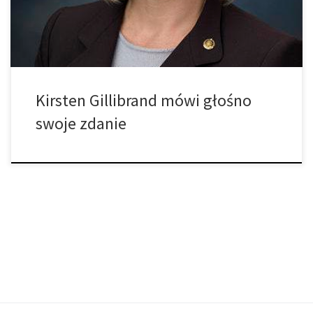
prawnik i polityk została zapytana o swoje poparcie dla legalizacji
marihuany, a […]
Kirsten Gillibrand mówi głośno
swoje zdanie