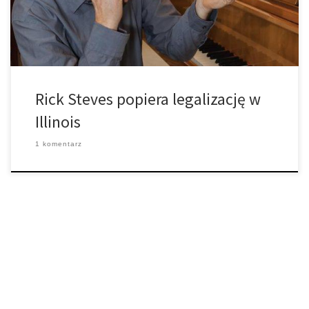
rośnie, co idzie w górę to przychód podatkowy, co oznacza […]
Rick Steves popiera legalizację w
Illinois
1 komentarz