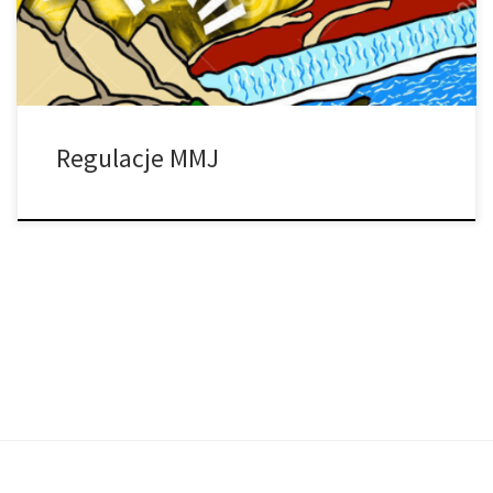
podlega rządowi federalnemu, więc każdy […]
Regulacje MMJ