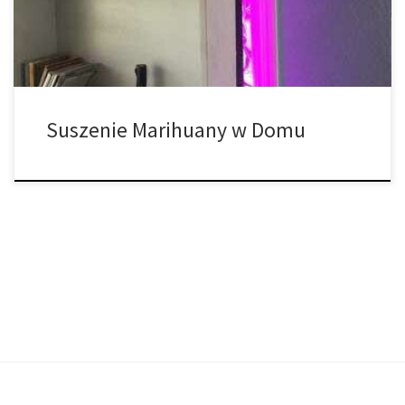
chlorofil, umożliwiając łagodniejszy dym. Chociaż suszenie i
utwardzanie marihuany jest trudne do opanowania przy […]
Suszenie Marihuany w Domu