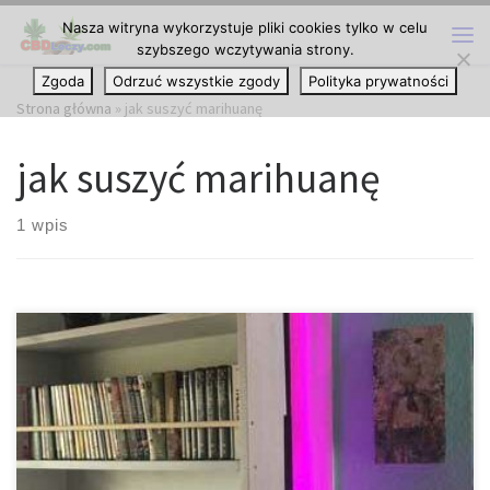
Nasza witryna wykorzystuje pliki cookies tylko w celu
Przejdź do treści
szybszego wczytywania strony.
Me
Zgoda
Odrzuć wszystkie zgody
Polityka prywatności
Strona główna
»
jak suszyć marihuanę
jak suszyć marihuanę
1 wpis
Suszenie i konserwacja marihuany w domu. Prawidłowe suszenie i
utwardzanie marihuany jest niezbędne do ogólnego
doświadczenia uprawy. Suszenie usuwa wilgoć, pomaga
wydłużyć okres przydatności pąków i zapobiega rozwojowi
pleśni. Utwardzanie podkreśla profil smakowy pąków i rozkłada