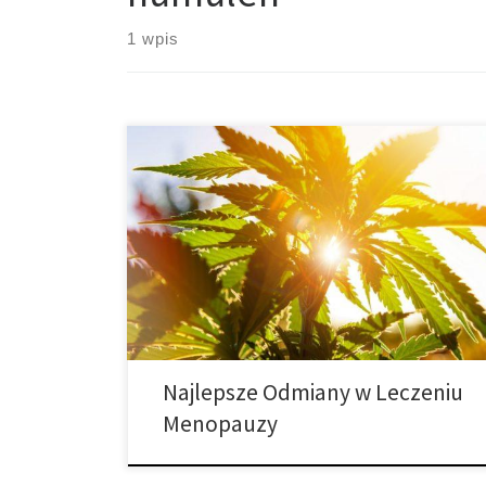
1 wpis
Kobiety, które używają marihuanę zazwyczaj stosują
metodę prób i błędów, aby ustalić, jakie odmiany
marihuany mogą im pomóc. Obecnie nie ma odmian
cannabis, które zawierają wystarczającą ilość CBD,
która zalecana jest do łagodzenia objawów i stanów
powszechnie występujących podczas menopauzy. W
związku z tym, proponuje się rozwiązania, które łączą
zarówno […]
Najlepsze Odmiany w Leczeniu
Menopauzy