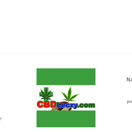
Na
pr
y