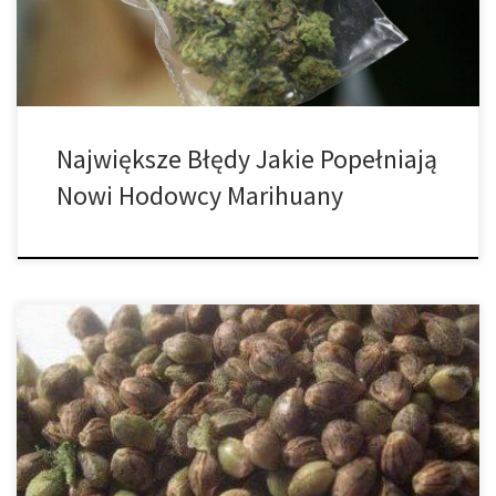
nasycone żywicą, aromatyczne, wzbudzające zazdrość pąki od
razu po zbiorze. I zanim się obejrzysz, […]
Największe Błędy Jakie Popełniają
Nowi Hodowcy Marihuany
Uprawianie marihuany może być bardzo szkodliwe dla
środowiska, jeśli oczywiście nie zostaną podjęte właściwe kroki.
Wielu hodowców outdoor uważa, że jeśli kupią kawałek ziemi to
mogą robić wszystko, co tylko są. Ale tak nie jest. Plantatorzy
marihuany muszą nie tylko dobrze odnosić się do gruntów, ale