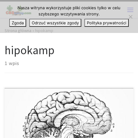
Nasza witryna wykorzystuje pliki cookies tylko w celu
Przejdź do treści
szybszego wczytywania strony.
Me
Zgoda
Odrzuć wszystkie zgody
Polityka prywatności
Strona główna
»
hipokamp
hipokamp
1 wpis
Mimo, że receptory kannabinoidowe można znaleźć zarówno w
neuronach, mózgu macierzystym, jak i w komórkach
odpornościowych, występują one najgęściej w określonych
częściach mózgu. Części te to: • zwoje podstawy • móżdżek •
hipokamp. Te trzy miejsca mózgu są częścią tego, co znane jest