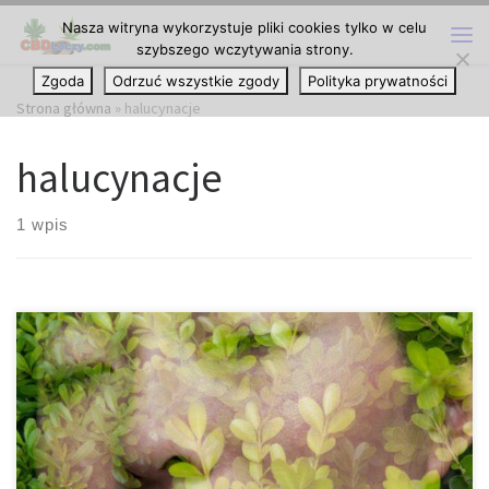
Nasza witryna wykorzystuje pliki cookies tylko w celu
Przejdź do treści
szybszego wczytywania strony.
Me
Zgoda
Odrzuć wszystkie zgody
Polityka prywatności
Strona główna
»
halucynacje
halucynacje
1 wpis
Badania mówią, że halucynacje poprawiają zdrowie psychiczne i
obniżają ryzyko popełnienia samobójstwa. Po prawie 50 latach
błędnych informacji może być dość trudno przełamać głęboko
zakorzeniony strach przed pochłonięciem przez szaleństwo. Na
szczęście, żyjemy w bardziej oświeconym czasie, w którym proste