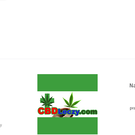
Na
pr
y