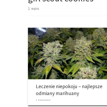
1 wpis
W obecnych czasach marihuana jest bardziej
powszechna niż kiedykolwiek wcześniej. Zaburzenia
lękowe to jedna z chorób, którą pacjenci leczą za jej
pomocą najczęściej. Jednakże, niektóre odmiany
cannabis są bardziej skuteczne w tym przypadku niż
inne. Według Narodowego Instytutu Zdrowia
Psychicznego, zaburzenia lękowe (termin ogólny,
który obejmuje zaburzenia pokrewne, takie jak […]
Leczenie niepokoju – najlepsze
odmiany marihuany
1 komentarz