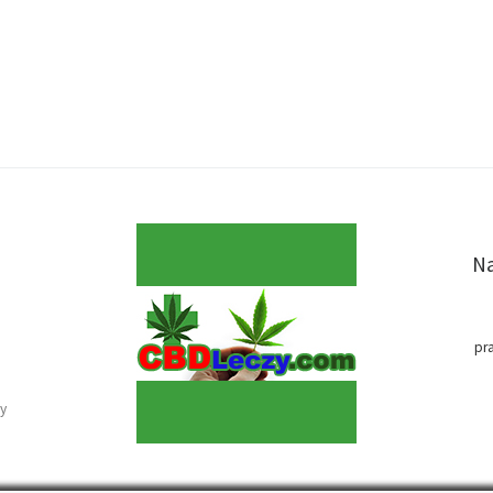
Na
pr
y