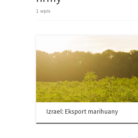
1 wpis
W ciągu ostatnich 50 lat Izrael stał się epicentrum
badań nad marihuaną – kraj znajduje się w czołówce
pod kątem technologii związanych z marihuaną oraz
medycznej i kulturowej ewolucji. Obecnie Izrael stara
się uchwalić prawo, które pozwoli firmom na eksport
produktów do innych krajów, a w tym do Stanów
Zjednoczonych. […]
Izrael: Eksport marihuany