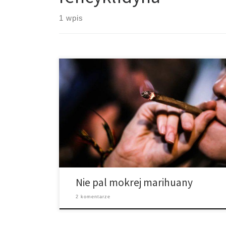
1 wpis
Wiele słyszeliśmy o mokrej marihuanie, i ty pewnie
też. Chcemy ci powiedzieć, że nie powinieneś palić
mokrej marihuany. Być może słyszeliście o mokrej
marihuanie – kiedy mówimy o mokrej marihuanie nie
mamy na myśli marihuany, która została źle
wysuszona, mówimy o czymś zupełnie innym. Mokra
marihuana, znana również jako marihuana […]
Nie pal mokrej marihuany
2 komentarze