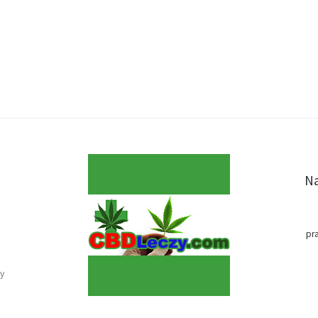
Na
pr
y