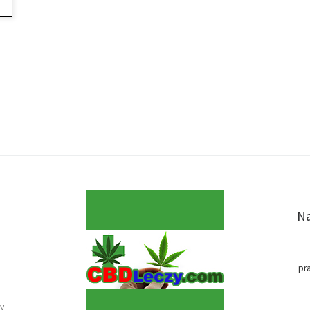
Na
pr
y