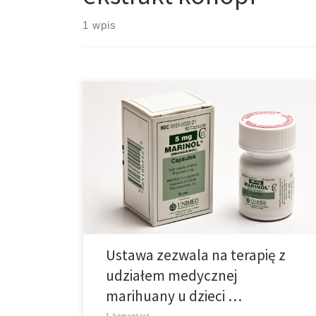
1 wpis
Ustawodawcy w Utah zasponsorowali projekt ustawy,
która pozwoli na dostęp do pewnych form marihuany,
które uważa się za powstrzymujące napady padaczki
u dzieci. Jeśli projekt przejdzie, ustawa pozwoli
dopuści do użytku ekstrakty konopi, które zawierają
mniej niż 0.3% THC, głównego psychoaktywnego
składnika marihuany, a które będą zaimportowane do
stanu i […]
Ustawa zezwala na terapię z
udziałem medycznej
marihuany u dzieci …