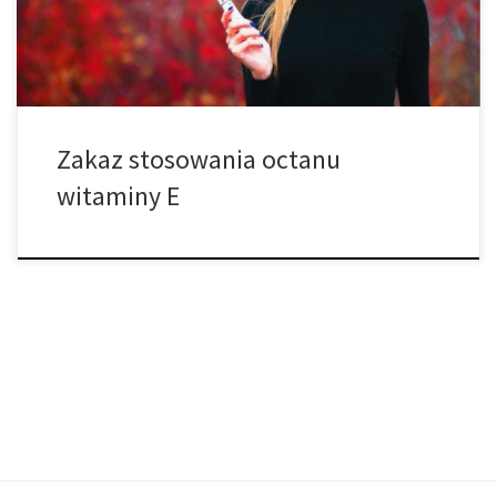
spowodowała śmierć ponad 49 osób oraz zachorowań ponad
2290 innych osób w całym kraju. Stanowa […]
Zakaz stosowania octanu
witaminy E