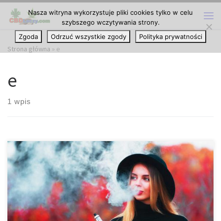
Nasza witryna wykorzystuje pliki cookies tylko w celu
Przejdź do treści
szybszego wczytywania strony.
Me
Zgoda
Odrzuć wszystkie zgody
Polityka prywatności
Strona główna
»
e
e
1 wpis
Michigan w końcu zakazuje stosowania octanu witaminy E w
produktach do wapowania. Michigan wreszcie zakazało
sprzedawcom marihuany sprzedawania produktów cannabis
zawierających octan witaminy E, chemicznego dodatku
związanego ze śmiertelną chorobą płuc, która, jak się uważa,